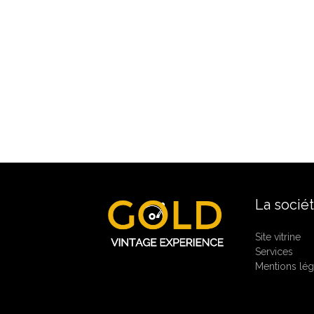
La socié
Site vitrine
Services
Mentions lég