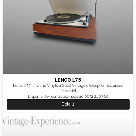
LENCO L75
Lenco L75 – Platine Vinyle à Galet Vintage d'Exception Sécurisée
L'Essentiel...
Disponibilité : contactez-nous au 06 51 21 03 60
Détails