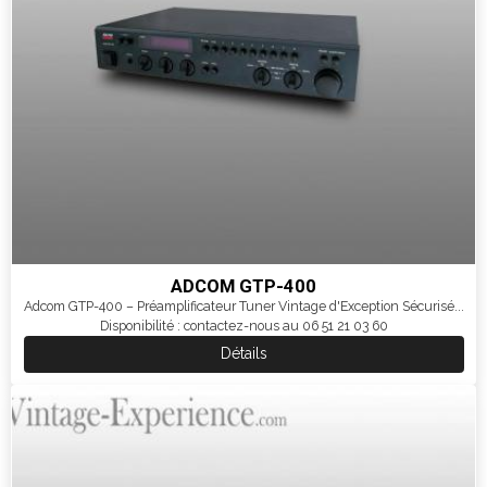
ADCOM GTP-400
Adcom GTP-400 – Préamplificateur Tuner Vintage d'Exception Sécurisé...
Disponibilité : contactez-nous au 06 51 21 03 60
Détails