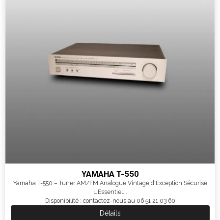
YAMAHA T-550
Yamaha T-550 – Tuner AM/FM Analogue Vintage d'Exception Sécurisé
L'Essentiel...
Disponibilité : contactez-nous au 06 51 21 03 60
Détails