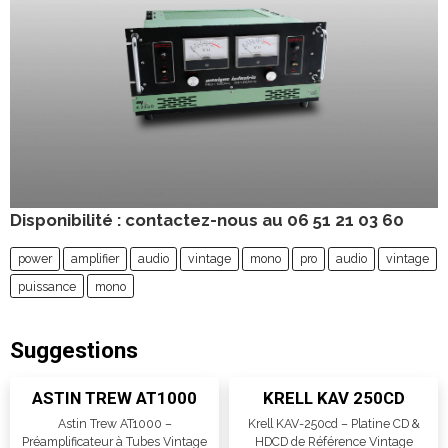
Disponibilité : contactez-nous au 06 51 21 03 60
power
amplifier
audio
vintage
mono
pro
audio
vintage
puissance
mono
Suggestions
ASTIN TREW AT1000
KRELL KAV 250CD
Astin Trew AT1000 –
Krell KAV-250cd – Platine CD &
Préamplificateur à Tubes Vintage
HDCD de Référence Vintage